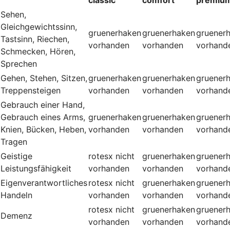
Sehen,
Gleichgewichtssinn,
gruenerhaken
gruenerhaken
gruener
Tastsinn, Riechen,
vorhanden
vorhanden
vorhand
Schmecken, Hören,
Sprechen
Gehen, Stehen, Sitzen,
gruenerhaken
gruenerhaken
gruener
Treppensteigen
vorhanden
vorhanden
vorhand
Gebrauch einer Hand,
Gebrauch eines Arms,
gruenerhaken
gruenerhaken
gruener
Knien, Bücken, Heben,
vorhanden
vorhanden
vorhand
Tragen
Geistige
rotesx
nicht
gruenerhaken
gruener
Leistungsfähigkeit
vorhanden
vorhanden
vorhand
Eigenverantwortliches
rotesx
nicht
gruenerhaken
gruener
Handeln
vorhanden
vorhanden
vorhand
rotesx
nicht
gruenerhaken
gruener
Demenz
vorhanden
vorhanden
vorhand