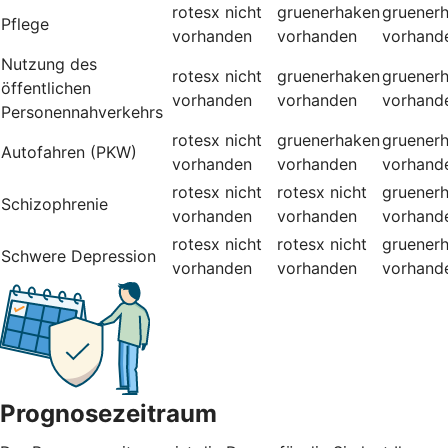
rotesx
nicht
gruenerhaken
gruener
Pflege
vorhanden
vorhanden
vorhand
Nutzung des
rotesx
nicht
gruenerhaken
gruener
öffentlichen
vorhanden
vorhanden
vorhand
Personennahverkehrs
rotesx
nicht
gruenerhaken
gruener
Autofahren (PKW)
vorhanden
vorhanden
vorhand
rotesx
nicht
rotesx
nicht
gruener
Schizophrenie
vorhanden
vorhanden
vorhand
rotesx
nicht
rotesx
nicht
gruener
Schwere Depression
vorhanden
vorhanden
vorhand
Prognosezeitraum