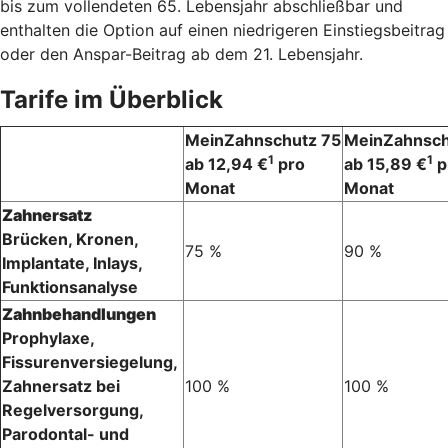
bis zum vollendeten 65. Lebensjahr abschließbar und
enthalten die Option auf einen niedrigeren Einstiegsbeitrag
oder den Anspar-Beitrag ab dem 21. Lebensjahr.
Tarife im Überblick
MeinZahnschutz 75
MeinZahnsch
1
1
ab 12,94 €
pro
ab 15,89 €
p
Monat
Monat
Zahnersatz
Brücken, Kronen,
75 %
90 %
Implantate, Inlays,
Funktionsanalyse
Zahnbehandlungen
Prophylaxe,
Fissurenversiegelung,
Zahnersatz bei
100 %
100 %
Regelversorgung,
Parodontal- und