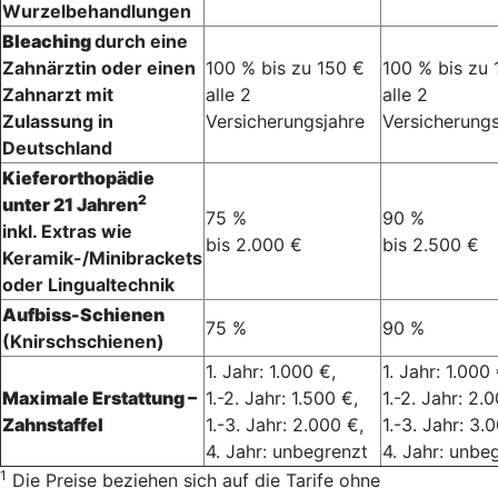
Wurzelbehandlungen
Bleaching
durch eine
Zahnärztin oder einen
100 % bis zu 150 €
100 % bis zu 
Zahnarzt mit
alle 2
alle 2
Zulassung in
Versicherungsjahre
Versicherungs
Deutschland
Kieferorthopädie
2
unter 21 Jahren
75 %
90 %
inkl. Extras wie
bis 2.000 €
bis 2.500 €
Keramik-/Minibrackets
oder Lingualtechnik
Aufbiss-Schienen
75 %
90 %
(Knirschschienen)
1. Jahr: 1.000 €,
1. Jahr: 1.000 
Maximale Erstattung –
1.-2. Jahr: 1.500 €,
1.-2. Jahr: 2.
Zahnstaffel
1.-3. Jahr: 2.000 €,
1.-3. Jahr: 3.
4. Jahr: unbegrenzt
4. Jahr: unbe
1
Die Preise beziehen sich auf die Tarife ohne