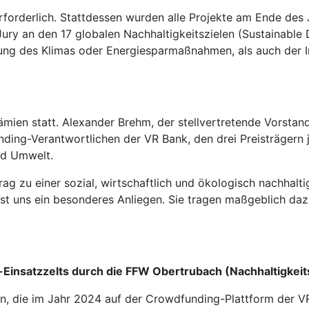
erforderlich. Stattdessen wurden alle Projekte am Ende de
 Jury an den 17 globalen Nachhaltigkeitszielen (Sustainabl
ung des Klimas oder Energiesparmaßnahmen, als auch der I
ämien statt. Alexander Brehm, der stellvertretende Vorst
ing-Verantwortlichen der VR Bank, den drei Preisträgern j
nd Umwelt.
rag zu einer sozial, wirtschaftlich und ökologisch nachhalt
 ist uns ein besonderes Anliegen. Sie tragen maßgeblich daz
insatzzelts durch die FFW Obertrubach (Nachhaltigkeit
en, die im Jahr 2024 auf der Crowdfunding-Plattform der