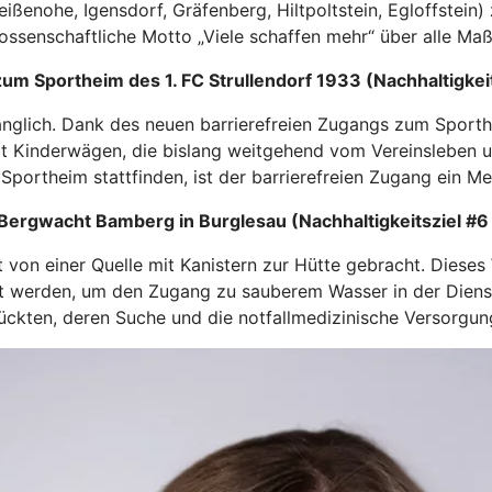
eißenohe, Igensdorf, Gräfenberg, Hiltpoltstein, Egloffst
ossenschaftliche Motto „Viele schaffen mehr“ über alle Maß
um Sportheim des 1. FC Strullendorf 1933 (Nachhaltigkei
änglich. Dank des neuen barrierefreien Zugangs zum Sport
mit Kinderwägen, die bislang weitgehend vom Vereinsleben 
Sportheim stattfinden, ist der barrierefreien Zugang ein Me
 Bergwacht Bamberg in Burglesau (Nachhaltigkeitsziel #
t von einer Quelle mit Kanistern zur Hütte gebracht. Die
egt werden, um den Zugang zu sauberem Wasser in der Diens
ückten, deren Suche und die notfallmedizinische Versorgun