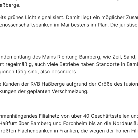
Haßberge.
ts grünes Licht signalisiert. Damit liegt ein möglicher Zu
enossenschaftsbanken im Mai bestens im Plan. Die juristisc
meinden entlang des Mains Richtung Bamberg, wie Zeil, San
t regelmäßig, auch viele Betriebe haben Standorte in Ba
gionen tätig sind, also besonders.
ie Kunden der RVB Haßberge aufgrund der Größe des fusioni
irkungen der geplanten Verschmelzung.
ammenhängendes Filialnetz von über 40 Geschäftsstellen un
ßfurt über Bamberg und Forchheim bis an die Nordausläuf
 größten Flächenbanken in Franken, die wegen der hohen Fi