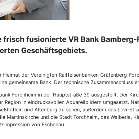
ie frisch fusionierte VR Bank Bamber
erten Geschäftsgebiets.
r Heimat der Vereinigten Raiffeisenbanken Gräfenberg-Fo
 eine gemeinsame Bank. Der technische Zusammenschluss er
bank Forchheim in der Hauptstraße 39 ausgestellt. Der Kirc
er Region in eindrucksvollen Aquarellbildern umgesetzt. Ne
eßhöflein und Altenburg zu sehen, außerdem das Levi-Str
f die Martinskirche und die Stadt Forchheim, das Walberla,
rtsimpression von Eschenau.