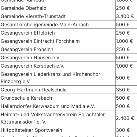
Gemeinde Oberhaid
250 €
Gemeinde Viereth-Trunstadt
3.400 €
Gesamtkirchengemeinde Main-Aurach
500 €
Gesangverein Effeltrich
250 €
Gesangverein Eintracht Forchheim
1.000 €
Gesangverein Frohsinn
250 €
Gesangverein Hausen e.V.
500 €
Gesangverein Kersbach e.V.
1.000 €
Gesangverein Liederkranz und Kirchenchor
500 €
Pinzberg e.V.
Georg-Hartmann-Realschule
350 €
Grundschule Kersbach
500 €
Hallerndorfer Kerwasbum und Madla e.V.
500 €
Heimat- und Volkstrachtenverein Ebrachtaler
2.400 €
Köttmannsdorf e. V.
Hiltpoltsteiner Sportverein
300 €