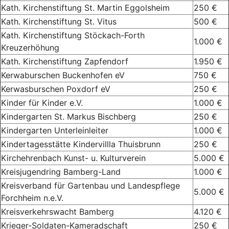
Kath. Kirchenstiftung St. Martin Eggolsheim
250 €
Kath. Kirchenstiftung St. Vitus
500 €
Kath. Kirchenstiftung Stöckach-Forth
1.000 €
Kreuzerhöhung
Kath. Kirchenstiftung Zapfendorf
1.950 €
Kerwaburschen Buckenhofen eV
750 €
Kerwasburschen Poxdorf eV
250 €
Kinder für Kinder e.V.
1.000 €
Kindergarten St. Markus Bischberg
250 €
Kindergarten Unterleinleiter
1.000 €
Kindertagesstätte Kindervillla Thuisbrunn
250 €
Kirchehrenbach Kunst- u. Kulturverein
5.000 €
Kreisjugendring Bamberg-Land
1.000 €
Kreisverband für Gartenbau und Landespflege
5.000 €
Forchheim n.e.V.
Kreisverkehrswacht Bamberg
4.120 €
Krieger-Soldaten-Kameradschaft
250 €