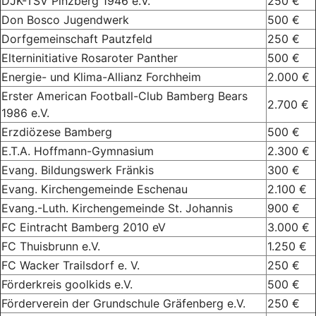
DJK-TSV Pinzberg 1946 e.V.
250 €
Don Bosco Jugendwerk
500 €
Dorfgemeinschaft Pautzfeld
250 €
Elterninitiative Rosaroter Panther
500 €
Energie- und Klima-Allianz Forchheim
2.000 €
Erster American Football-Club Bamberg Bears
2.700 €
1986 e.V.
Erzdiözese Bamberg
500 €
E.T.A. Hoffmann-Gymnasium
2.300 €
Evang. Bildungswerk Fränkis
300 €
Evang. Kirchengemeinde Eschenau
2.100 €
Evang.-Luth. Kirchengemeinde St. Johannis
900 €
FC Eintracht Bamberg 2010 eV
3.000 €
FC Thuisbrunn e.V.
1.250 €
FC Wacker Trailsdorf e. V.
250 €
Förderkreis goolkids e.V.
500 €
Förderverein der Grundschule Gräfenberg e.V.
250 €