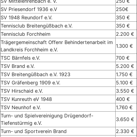
SV Mittelehrenbach e. V.
250 €
SV Priesendorf 1936 e.V
250€
SV 1948 Reundorf e.V.
350 €
Tennisclub Breitengüßbach e.V.
350 €
Tennisclub Forchheim
2.200 €
Trägergemeinschaft Offenr Behindertenarbeit im
1.300 €
Landkreis Forchheim e.V.
TSC Bärnfels e.V.
700 €
TSV Brand e.V.
5.200 €
TSV Breitengüßbach e.V. 1923
1.750 €
TSV Gräfenberg 1909 e.V.
5.100 €
TSV Hirschaid e.V.
3.550 €
TSV Kunreuth eV 1948
400 €
TSV Neunhof e.V.
1.760 €
Turn- und Spielvereinigung Drügendorf-
3.650 €
Tiefenstürmig e.V.
Turn- und Sportverein Brand
2.330 €