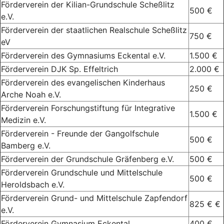
Förderverein der Kilian-Grundschule Scheßlitz
500 €
e.V.
Förderverein der staatlichen Realschule Scheßlitz
750 €
eV
Förderverein des Gymnasiums Eckental e.V.
1.500 €
Förderverein DJK Sp. Effeltrich
2.000 €
Förderverein des evangelischen Kinderhaus
250 €
Arche Noah e.V.
Förderverein Forschungstiftung für Integrative
1.500 €
Medizin e.V.
Förderverein - Freunde der Gangolfschule
500 €
Bamberg e.V.
Förderverein der Grundschule Gräfenberg e.V.
500 €
Förderverein Grundschule und Mittelschule
500 €
Heroldsbach e.V.
Förderverein Grund- und Mittelschule Zapfendorf
825 € €
e.V.
Förderverein Gymnasium Eckental
400 €