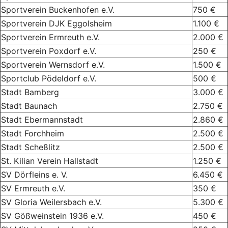
Sportverein Buckenhofen e.V.
750 €
Sportverein DJK Eggolsheim
1.100 €
Sportverein Ermreuth e.V.
2.000 €
Sportverein Poxdorf e.V.
250 €
Sportverein Wernsdorf e.V.
1.500 €
Sportclub Pödeldorf e.V.
500 €
Stadt Bamberg
3.000 €
Stadt Baunach
2.750 €
Stadt Ebermannstadt
2.860 €
Stadt Forchheim
2.500 €
Stadt Scheßlitz
2.500 €
St. Kilian Verein Hallstadt
1.250 €
SV Dörfleins e. V.
6.450 €
SV Ermreuth e.V.
350 €
SV Gloria Weilersbach e.V.
5.300 €
SV Gößweinstein 1936 e.V.
450 €