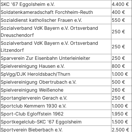
SKC '67 Eggolsheim e.V.
4.400 €
Soldatenkameradschaft Forchheim-Reuth
400 €
Sozialdienst katholischer Frauen e.V.
550 €
Sozialverband VdK Bayern e.V. Ortsverband
250 €
Dreuschendorf
Sozialverband VdK Bayern e.V. Ortsverband
250 €
Litzendorf
Sparverein Zur Eisenbahn Unterleinleiter
250 €
Spielvereinigung Hausen e.V.
800 €
SpVgg/DJK Heroldsbach/Thurn
1.000 €
Spielvereinigung Obertrubach e.V.
500 €
Spielvereinigung Weißenohe
260 €
Sportanglerverein Gerach e.V.
250 €
Sportclub Kemmern 1930 e.V.
1.000 €
Sport-Club Egloffstein 1962
1.950 €
Sportkegelclub-SKC '67 Eggolsheim
1.500 €
Sportverein Bieberbach e.V.
2.500 €