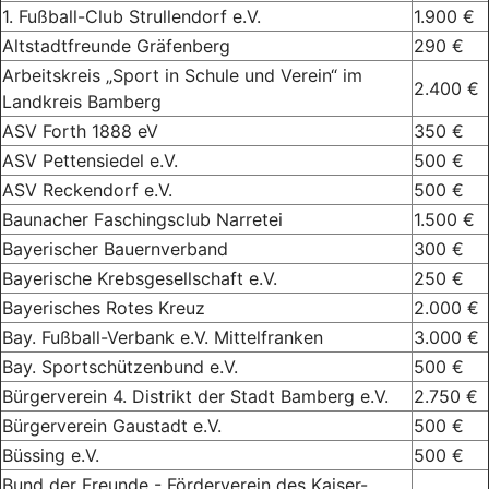
1. Fußball-Club Strullendorf e.V.
1.900 €
Altstadtfreunde Gräfenberg
290 €
Arbeitskreis „Sport in Schule und Verein“ im
2.400 €
Landkreis Bamberg
ASV Forth 1888 eV
350 €
ASV Pettensiedel e.V.
500 €
ASV Reckendorf e.V.
500 €
Baunacher Faschingsclub Narretei
1.500 €
Bayerischer Bauernverband
300 €
Bayerische Krebsgesellschaft e.V.
250 €
Bayerisches Rotes Kreuz
2.000 €
Bay. Fußball-Verbank e.V. Mittelfranken
3.000 €
Bay. Sportschützenbund e.V.
500 €
Bürgerverein 4. Distrikt der Stadt Bamberg e.V.
2.750 €
Bürgerverein Gaustadt e.V.
500 €
Büssing e.V.
500 €
Bund der Freunde - Förderverein des Kaiser-