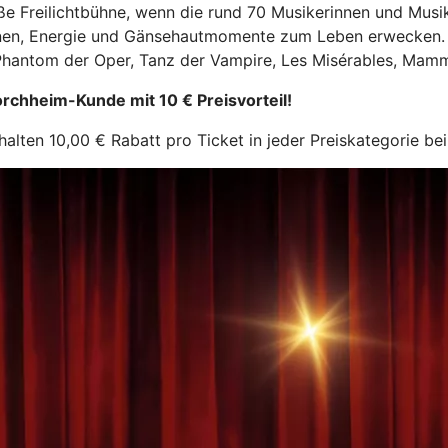
ße Freilichtbühne, wenn die rund 70 Musikerinnen und Mus
n, Energie und Gänsehautmomente zum Leben erwecken. Zu 
Phantom der Oper, Tanz der Vampire, Les Misérables, Mamm
Forchheim-Kunde mit 10 € Preisvorteil!
n 10,00 € Rabatt pro Ticket in jeder Preiskategorie bei Er